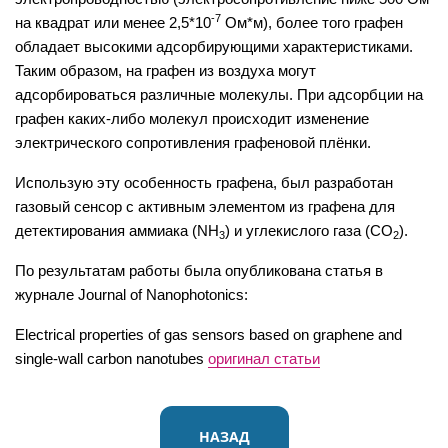
-7
на квадрат или менее 2,5*10
Ом*м), более того графен
обладает высокими адсорбирующими характеристиками.
Таким образом, на графен из воздуха могут
адсорбироваться различные молекулы. При адсорбции на
графен каких-либо молекул происходит изменение
электрического сопротивления графеновой плёнки.
Использую эту особенность графена, был разработан
газовый сенсор с активным элементом из графена для
детектирования аммиака (NH
) и углекислого газа (CO
).
3
2
По результатам работы была опубликована статья в
журнале Journal of Nanophotonics:
Electrical properties of gas sensors based on graphene and
single-wall carbon nanotubes
оригинал статьи
НАЗАД