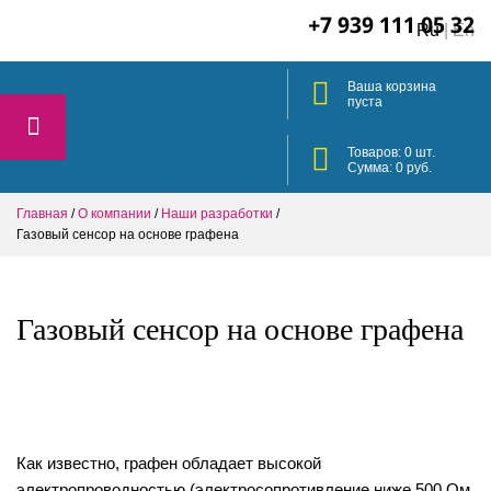
+7 939 111 05 32
Ru
|
En
Ваша корзина
пуста
Товаров:
0
шт.
Сумма:
0
руб.
Главная
/
О компании
/
Наши разработки
/
​Газовый сенсор на основе графена
​Газовый сенсор на основе графена
Как известно, графен обладает высокой
электропроводностью (электросопротивление ниже 500 Ом