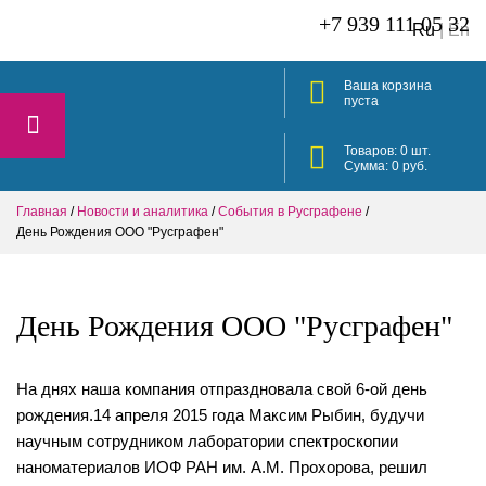
+7 939 111 05 32
Ru
|
En
Ваша корзина
пуста
Товаров:
0
шт.
Сумма:
0
руб.
Главная
/
Новости и аналитика
/
События в Русграфене
/
День Рождения ООО "Русграфен"
День Рождения ООО "Русграфен"
На днях наша компания отпраздновала свой 6-ой день
рождения.14 апреля 2015 года Максим Рыбин, будучи
научным сотрудником лаборатории спектроскопии
наноматериалов ИОФ РАН им. А.М. Прохорова, решил