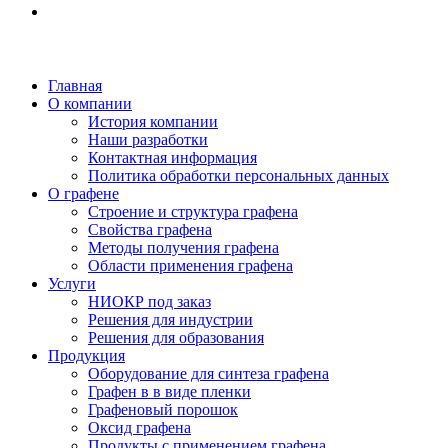
Любое использование либо копирование материалов или подборки материалов сайта, э
Главная
О компании
История компании
Наши разработки
Контактная информация
Политика обработки персональных данных
О графене
Строение и структура графена
Свойства графена
Методы получения графена
Области применения графена
Услуги
НИОКР под заказ
Решения для индустрии
Решения для образования
Продукция
Оборудование для синтеза графена
Графен в в виде пленки
Графеновый порошок
Оксид графена
Продукты с применением графена