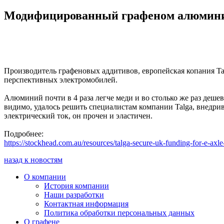
Модифицированный графеном алюминий 
Производитель графеновых аддитивов, европейская копания Ta
перспективных электромобилей.
Алюминий почти в 4 раза легче меди и во столько же раз деш
видимо, удалось решить специалистам компании Talga, внедр
электрический ток, он прочен и эластичен.
Подробнее:
https://stockhead.com.au/resources/talga-secure-uk-funding-for-e-axl
назад к новостям
О компании
История компании
Наши разработки
Контактная информация
Политика обработки персональных данных
О графене