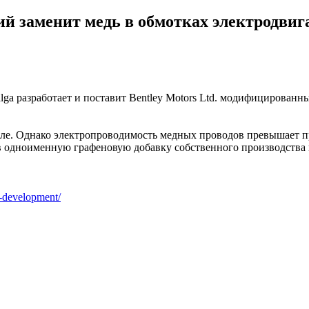
заменит медь в обмотках электродвига
lga разработает и поставит Bentley Motors Ltd. модифицирован
евле. Однако электропроводимость медных проводов превышает п
ив одноименную графеновую добавку собственного производства
e-development/